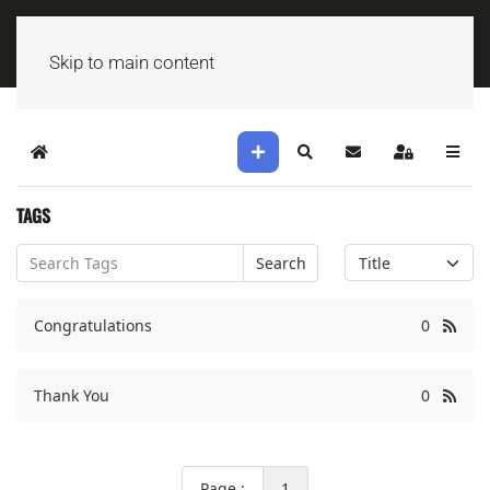
Skip to main content
Home
Search
Sign In
TAGS
Search
Congratulations
0
Thank You
0
Page :
1